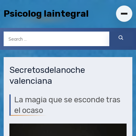
Skip to content
Psicolog Iaintegral
Toggl
Search
Secretos
de
la
noche
valenciana
La magia que se esconde tras
el ocaso